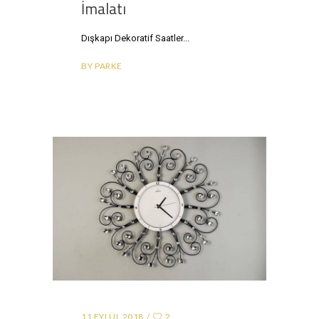
İmalatı
Dışkapı Dekoratif Saatler
BY
PARKE
11 EYLÜL 2018
2