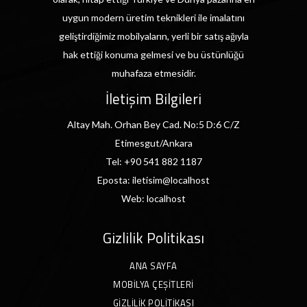
uygun modern üretim teknikleri ile imalatını
geliştirdiğimiz mobilyaların, yerli bir satış ağıyla
hak ettiği konuma gelmesi ve bu üstünlüğü
muhafaza etmesidir.
İletişim Bilgileri
Altay Mah. Orhan Bey Cad. No:5 D:6 C/Z
Etimesgut/Ankara
Tel:
+90 541 882 1187
Eposta:
iletisim@localhost
Web:
localhost
Gizlilik Politikası
ANA SAYFA
MOBILYA ÇEŞITLERI
GIZLILIK POLITIKASI