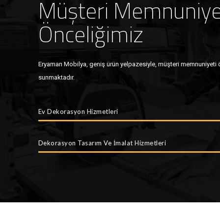
Müşteri Memnuniye
Önceliğimiz
Eryaman Mobilya, geniş ürün yelpazesiyle, müşteri memnuniyeti ön
sunmaktadır.
Ev Dekorasyon Hizmetleri
Dekorasyon Tasarım Ve İmalat Hizmetleri