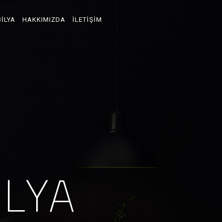
ILYA
HAKKIMIZDA
İLETIŞIM
İ
L
Y
A