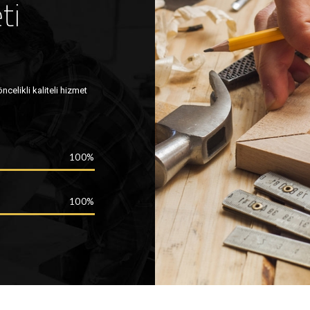
ti
celikli kaliteli hizmet
100
100