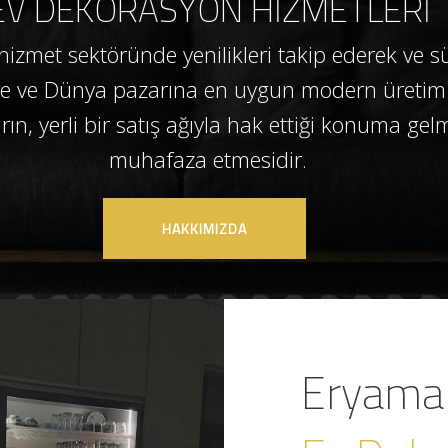
E
V
D
E
K
O
R
A
S
Y
O
N
H
İ
Z
M
E
T
L
E
R
İ
hizmet sektöründe yenilikleri takip ederek ve s
iye ve Dünya pazarına en uygun modern üretim te
arın, yerli bir satış ağıyla hak ettiği konuma g
muhafaza etmesidir.
HAKKIMIZDA
Eryama