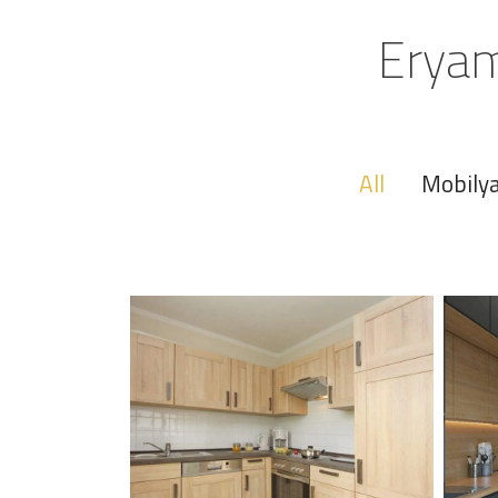
Eryam
All
Mobily