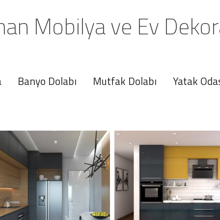
an Mobilya ve Ev Deko
a
Banyo Dolabı
Mutfak Dolabı
Yatak Oda