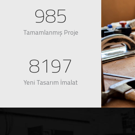
985
Tamamlanmış Proje
8197
Yeni Tasarım İmalat