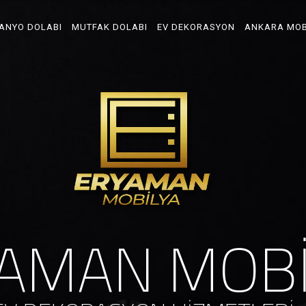
ANYO DOLABI
MUTFAK DOLABI
EV DEKORASYON
ANKARA MOB
A
M
A
N
M
O
B