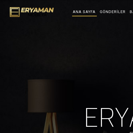
ANA SAYFA
GÖNDERILER
B
E
R
Y