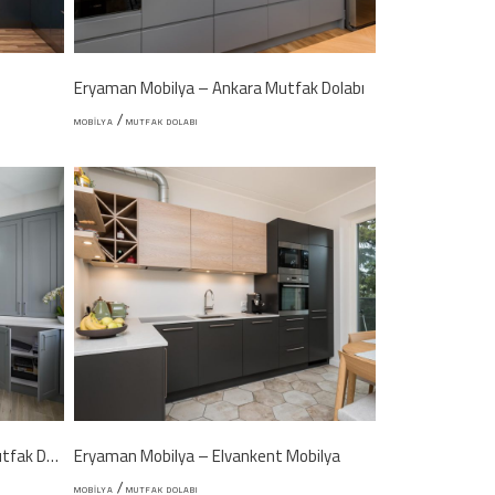
ı
Eryaman Mobilya – Ankara Mutfak Dolabı
/
MOBILYA
MUTFAK DOLABI
Eryaman Mobilya – Etimesgut Mutfak Dolabı
Eryaman Mobilya – Elvankent Mobilya
/
MOBILYA
MUTFAK DOLABI