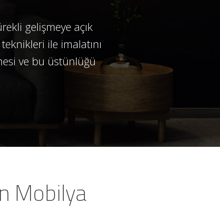
ürekli gelişmeye açık
knikleri ile imalatını
elmesi ve bu üstünlüğü
n Mobilya