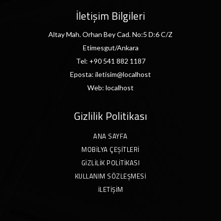
İletişim Bilgileri
Altay Mah. Orhan Bey Cad. No:5 D:6 C/Z
Etimesgut/Ankara
Tel:
+90 541 882 1187
Eposta:
iletisim@localhost
Web:
localhost
Gizlilik Politikası
ANA SAYFA
MOBILYA ÇEŞITLERI
GIZLILIK POLITIKASI
KULLANIM SÖZLEŞMESI
İLETIŞIM