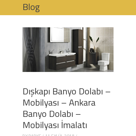
Blog
HOME
BANYO DOLABI - MOBILYASI
DIŞKAPI BANYO DOLABI – MOBILYASI –
ANKARA BANYO DOLABI – MOBILYASI
İMALATI
Dışkapı Banyo Dolabı –
Mobilyası – Ankara
Banyo Dolabı –
Mobilyası İmalatı
BY
PARKE
11 EYLÜL 2018