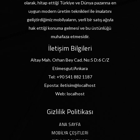
olarak, hitap ettiği Türkiye ve Dünya pazarına en
uygun modern üretim teknikleri ile imalatını
geliştirdiğimiz mobilyaların, yerli bir satış ağıyla
hak ettiği konuma gelmesi ve bu üstünlüğü
muhafaza etmesidir.
İletişim Bilgileri
Altay Mah. Orhan Bey Cad. No:5 D:6 C/Z
Etimesgut/Ankara
Tel:
+90 541 882 1187
Eposta:
iletisim@localhost
Web:
localhost
Gizlilik Politikası
ANA SAYFA
MOBILYA ÇEŞITLERI