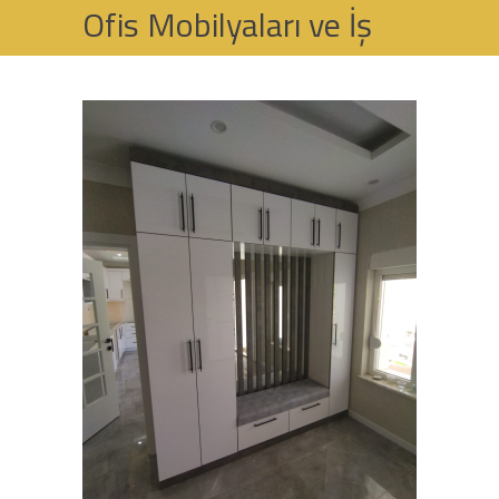
Ofis Mobilyaları ve İş
yeri Mobilyası
HOME
OFIS MOBILYALARI VE İŞ YERI MOBILYASI