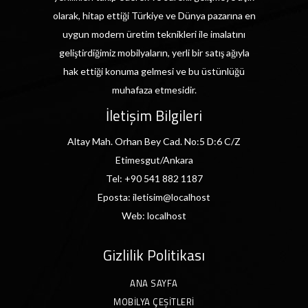
olarak, hitap ettiği Türkiye ve Dünya pazarına en
uygun modern üretim teknikleri ile imalatını
geliştirdiğimiz mobilyaların, yerli bir satış ağıyla
hak ettiği konuma gelmesi ve bu üstünlüğü
muhafaza etmesidir.
İletişim Bilgileri
Altay Mah. Orhan Bey Cad. No:5 D:6 C/Z
Etimesgut/Ankara
Tel:
+90 541 882 1187
Eposta:
iletisim@localhost
Web:
localhost
Gizlilik Politikası
ANA SAYFA
MOBILYA ÇEŞITLERI