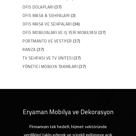
OFIS DOLAPLARI
(37)
OFIS MASA & SEHPALARI
(3)
OFIS MASA VE SEHPALARI
(34)
OFIS MOBILYALARI VE İŞ YERI MOBILYASI
(37)
PORTMANTO VE VESTIYER
(37)
RANZA
(37)
TV SEHPASI VE TV ÜNITESI
(37)
YÖNETICI MOBILYA TAKIMLARI
(37)
Eryaman Mobilya ve Dekorasyon
Firmamızın tek hedefi, hizmet sektöründe
yenilikleri takip ederek ve sürekli gelişmeye açık