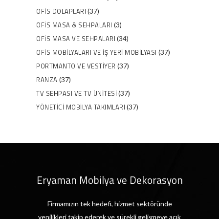
OFIS DOLAPLARI
(37)
OFIS MASA & SEHPALARI
(3)
OFIS MASA VE SEHPALARI
(34)
OFIS MOBILYALARI VE İŞ YERI MOBILYASI
(37)
PORTMANTO VE VESTIYER
(37)
RANZA
(37)
TV SEHPASI VE TV ÜNITESI
(37)
YÖNETICI MOBILYA TAKIMLARI
(37)
Eryaman Mobilya ve Dekorasyon
Firmamızın tek hedefi, hizmet sektöründe
yenilikleri takip ederek ve sürekli gelişmeye açık