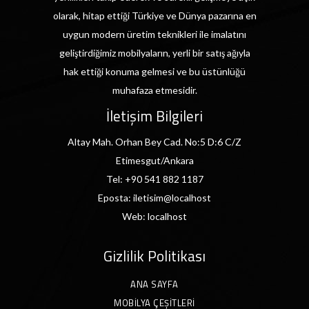
olarak, hitap ettiği Türkiye ve Dünya pazarına en
uygun modern üretim teknikleri ile imalatını
geliştirdiğimiz mobilyaların, yerli bir satış ağıyla
hak ettiği konuma gelmesi ve bu üstünlüğü
muhafaza etmesidir.
İletişim Bilgileri
Altay Mah. Orhan Bey Cad. No:5 D:6 C/Z
Etimesgut/Ankara
Tel:
+90 541 882 1187
Eposta:
iletisim@localhost
Web:
localhost
Gizlilik Politikası
ANA SAYFA
MOBILYA ÇEŞITLERI