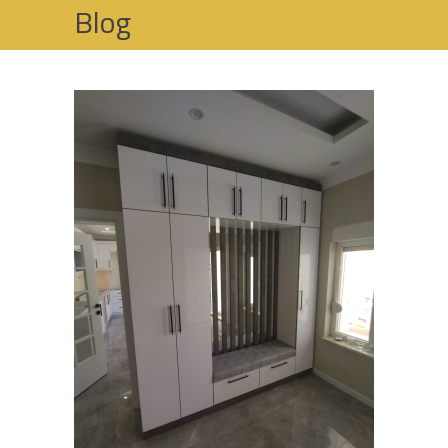
Blog
HOME
OFIS MOBILYALARI VE İŞ YERI MOBILYASI
DIŞKAPI OFIS MOBILYALARI VE İŞ YERI
MOBILYASI – ANKARA OFIS MOBILYALARI VE
İŞ YERI MOBILYASI İMALATI