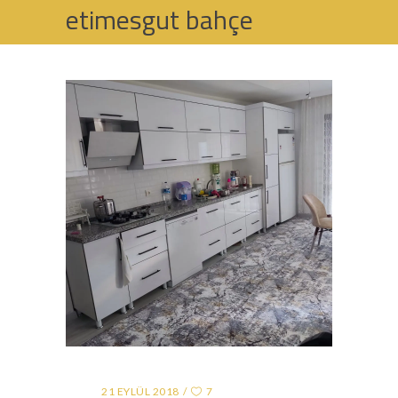
etimesgut bahçe
mobilyaları Tag
HOME
POSTS TAGGED "ETIMESGUT BAHÇE
MOBILYALARI"
21 EYLÜL 2018
7