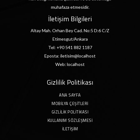
muhafaza etmesidir.
İletişim Bilgileri
Altay Mah. Orhan Bey Cad. No:5 D:6 C/Z
Etimesgut/Ankara
Tel:
+90 541 882 1187
Eposta:
iletisim@localhost
Web:
localhost
Gizlilik Politikası
ANA SAYFA
MOBILYA ÇEŞITLERI
GIZLILIK POLITIKASI
KULLANIM SÖZLEŞMESI
İLETIŞIM