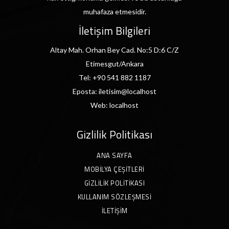
muhafaza etmesidir.
İletişim Bilgileri
Altay Mah. Orhan Bey Cad. No:5 D:6 C/Z
Etimesgut/Ankara
Tel:
+90 541 882 1187
Eposta:
iletisim@localhost
Web:
localhost
Gizlilik Politikası
ANA SAYFA
MOBILYA ÇEŞITLERI
GIZLILIK POLITIKASI
KULLANIM SÖZLEŞMESI
İLETIŞIM