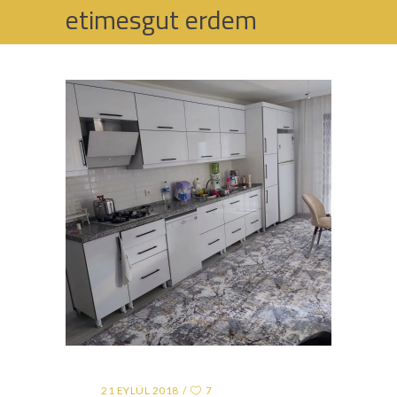
etimesgut erdem
mobilya Tag
HOME
POSTS TAGGED "ETIMESGUT ERDEM
MOBILYA"
21 EYLÜL 2018
7