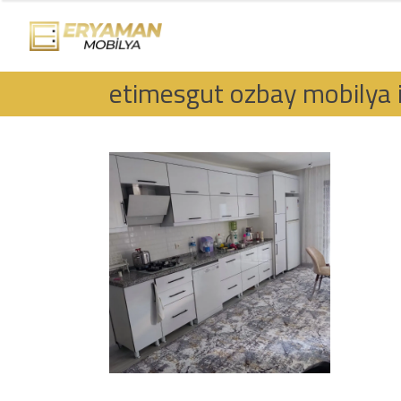
ANA SAYFA
GÖNDERILER
B
etimesgut ozbay mobilya i