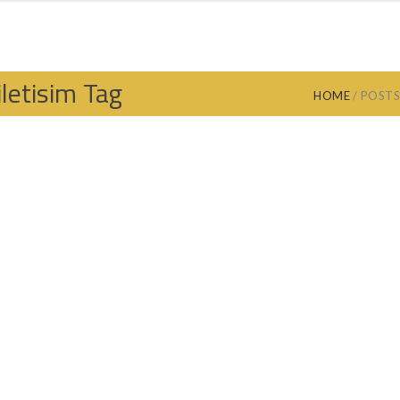
ANYO DOLABI
MUTFAK DOLABI
EV DEKORASYON
ANKARA MOB
letisim Tag
HOME
POSTS