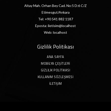
Altay Mah. Orhan Bey Cad. No:5 D:6 C/Z
Etimesgut/Ankara
Tel:
+90 541 882 1187
Eposta:
iletisim@localhost
Web:
localhost
Gizlilik Politikası
ANA SAYFA
MOBILYA ÇEŞITLERI
GIZLILIK POLITIKASI
KULLANIM SÖZLEŞMESI
İLETIŞIM