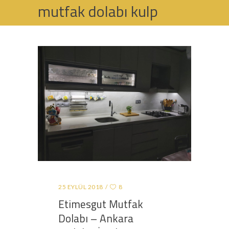
mutfak dolabı kulp
modelleri Tag
HOME
POSTS TAGGED "MUTFAK DOLABI KULP
MODELLERI"
25 EYLÜL 2018
8
Etimesgut Mutfak
Dolabı – Ankara