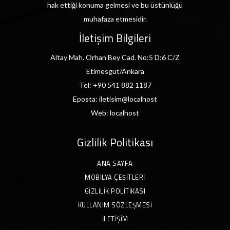
hak ettiği konuma gelmesi ve bu üstünlüğü
muhafaza etmesidir.
İletişim Bilgileri
Altay Mah. Orhan Bey Cad. No:5 D:6 C/Z
Etimesgut/Ankara
Tel:
+90 541 882 1187
Eposta:
iletisim@localhost
Web:
localhost
Gizlilik Politikası
ANA SAYFA
MOBILYA ÇEŞITLERI
GIZLILIK POLITIKASI
KULLANIM SÖZLEŞMESI
İLETIŞIM