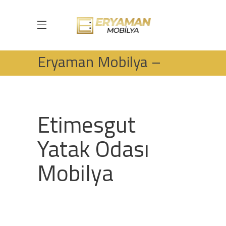
Eryaman Mobilya –
Etimesgut Yatak Odası
HOME
MOBILYA
Etimesgut
YATAK ODASI DEKORASYON
ERYAMAN MOBILYA – ETIMESGUT YATAK
Yatak Odası
ODASI
Mobilya