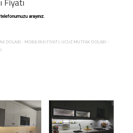
 Fiyatı
ı telefonumuzu arayınız.
K DOLABI - MOBILYASI FIYATI, UCUZ MUTFAK DOLABI -
I