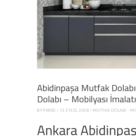
Abidinpaşa Mutfak Dolabı
Dolabı – Mobilyası İmalatı
BY
PARKE
11 EYLÜL 2018
MUTFAK DOLABI - MO
Ankara Abidinpaş