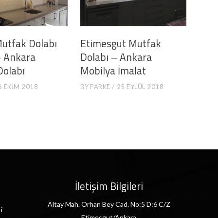
utfak Dolabı
Etimesgut Mutfak
– Ankara
Dolabı – Ankara
Dolabı
Mobilya İmalat
6 EKIM 2018
BY
PARKE
25 EYLÜL 2018
İletişim Bilgileri
Altay Mah. Orhan Bey Cad. No:5 D:6 C/Z
i
Etimesgut/Ankara