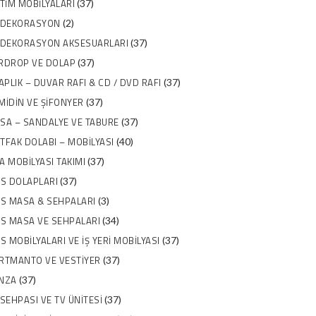
ITIM MOBILYALARI
(37)
 DEKORASYON
(2)
 DEKORASYON AKSESUARLARI
(37)
RDROP VE DOLAP
(37)
TAPLIK – DUVAR RAFI & CD / DVD RAFI
(37)
MIDIN VE ŞIFONYER
(37)
SA – SANDALYE VE TABURE
(37)
TFAK DOLABI – MOBILYASI
(40)
A MOBILYASI TAKIMI
(37)
IS DOLAPLARI
(37)
IS MASA & SEHPALARI
(3)
IS MASA VE SEHPALARI
(34)
IS MOBILYALARI VE İŞ YERI MOBILYASI
(37)
RTMANTO VE VESTIYER
(37)
NZA
(37)
 SEHPASI VE TV ÜNITESI
(37)