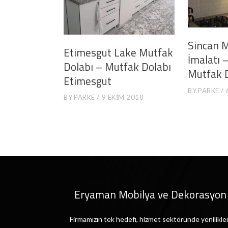
Sincan M
Etimesgut Lake Mutfak
İmalatı 
Dolabı – Mutfak Dolabı
Mutfak 
Etimesgut
BY
PARKE
BY
PARKE
9 EKIM 2018
Eryaman Mobilya ve Dekorasyon
Firmamızın tek hedefi, hizmet sektöründe yenilikler