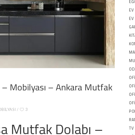
EĞ
EV
EV
GA
KI
KO
MA
MU
OD
OF
 – Mobilyası – Ankara Mutfak
OF
OF
OF
BILYASI
3
PO
RA
a Mutfak Dolabı –
TV