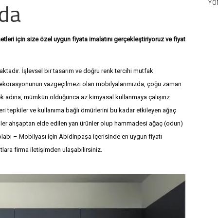
nda
YÖ
eri için size özel uygun fiyata imalatını gerçekleştiriyoruz ve fiyat
0 541 882 1187
+90 541 882 1187
adır. İşlevsel bir tasarım ve doğru renk tercihi mutfak
 dekorasyonunun vazgeçilmezi olan mobilyalarımızda, çoğu zaman
k adına, mümkün olduğunca az kimyasal kullanmaya çalışırız.
i tepkiler ve kullanıma bağlı ömürlerini bu kadar etkileyen ağaç
rünler ahşaptan elde edilen yan ürünler olup hammadesi ağaç (odun)
olabı – Mobilyası için Abidinpaşa içerisinde en uygun fiyatı
lara firma iletişimden ulaşabilirsiniz.