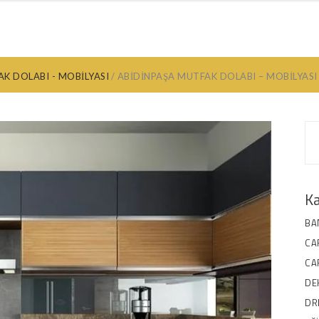
ANYO DOLABI
MUTFAK DOLABI
EV DEKORASYON
ANKARA MOB
K DOLABI - MOBILYASI
ABIDINPAŞA MUTFAK DOLABI – MOBILYASI
Ka
BA
CA
CA
DE
DR