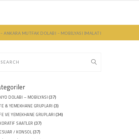
ILYA
HAKKIMIZDA
İLETIŞIM
 – ANKARA MUTFAK DOLABI – MOBILYASI İMALATI
tegoriler
NYO DOLABI – MOBILYASI
(37)
FE & YEMEKHANE GRUPLARI
(3)
FE VE YEMEKHANE GRUPLARI
(34)
KORATIF SAATLER
(37)
ESUAR / KONSOL
(37)