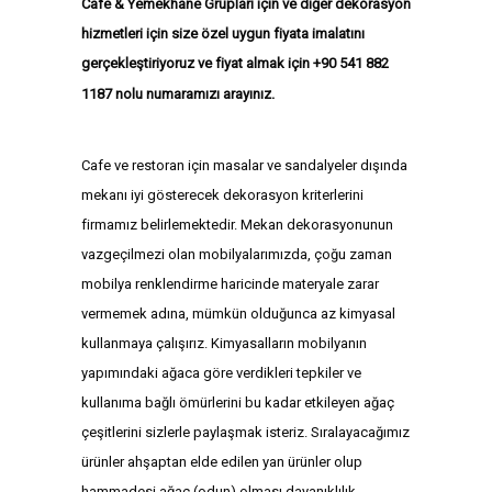
Cafe & Yemekhane Grupları için ve diğer dekorasyon
hizmetleri için size özel uygun fiyata imalatını
gerçekleştiriyoruz ve fiyat almak için +90 541 882
+9
0 541 882
1187 nolu numaramızı arayınız.
1187
+90 541 882 1187
Cafe ve restoran için masalar ve sandalyeler dışında
mekanı iyi gösterecek dekorasyon kriterlerini
firmamız belirlemektedir. Mekan dekorasyonunun
vazgeçilmezi olan mobilyalarımızda, çoğu zaman
mobilya renklendirme haricinde materyale zarar
vermemek adına, mümkün olduğunca az kimyasal
kullanmaya çalışırız. Kimyasalların mobilyanın
yapımındaki ağaca göre verdikleri tepkiler ve
kullanıma bağlı ömürlerini bu kadar etkileyen ağaç
çeşitlerini sizlerle paylaşmak isteriz. Sıralayacağımız
ürünler ahşaptan elde edilen yan ürünler olup
hammadesi ağaç (odun) olması dayanıklılık