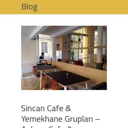
Blog
HOME
CAFE & YEMEKHANE GRUPLARI
SINCAN CAFE & YEMEKHANE GRUPLARI –
ANKARA CAFE & YEMEKHANE GRUPLARI
İMALATI
Sincan Cafe &
Yemekhane Grupları –