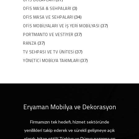
OFIS MASA & SEHPALARI
(3)
OFIS MASA VE SEHPALARI
(34)
OFIS MOBILYALARI VE İŞ YERI MOBILYASI
(37)
PORTMANTO VE VESTIYER
(37)
RANZA
(37)
TV SEHPASI VE TV ÜNITESI
(37)
YÖNETICI MOBILYA TAKIMLARI
(37)
Eryaman Mobilya ve Dekorasyon
Firmamızın tek hedefi, hizmet sektöründe
yenilikleri takip ederek ve sürekli gelişmeye açık
olarak, hitap ettiği Türkiye ve Dünya pazarına en