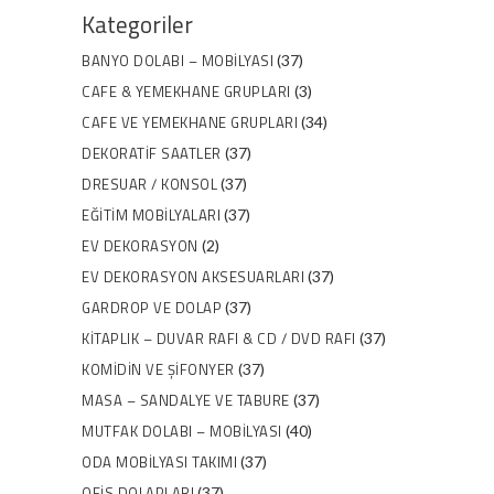
Kategoriler
BANYO DOLABI – MOBILYASI
(37)
CAFE & YEMEKHANE GRUPLARI
(3)
CAFE VE YEMEKHANE GRUPLARI
(34)
DEKORATIF SAATLER
(37)
DRESUAR / KONSOL
(37)
EĞITIM MOBILYALARI
(37)
EV DEKORASYON
(2)
EV DEKORASYON AKSESUARLARI
(37)
GARDROP VE DOLAP
(37)
KITAPLIK – DUVAR RAFI & CD / DVD RAFI
(37)
KOMIDIN VE ŞIFONYER
(37)
MASA – SANDALYE VE TABURE
(37)
MUTFAK DOLABI – MOBILYASI
(40)
ODA MOBILYASI TAKIMI
(37)
OFIS DOLAPLARI
(37)