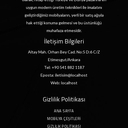
uygun modern üretim teknikleri ile imalatını
geliştirdiğimiz mobilyaların, yerli bir satış ağıyla
hak ettiği konuma gelmesi ve bu üstünlüğü
muhafaza etmesidir.
İletişim Bilgileri
Altay Mah. Orhan Bey Cad. No:5 D:6 C/Z
Etimesgut/Ankara
Tel:
+90 541 882 1187
Eposta:
iletisim@localhost
Web:
localhost
Gizlilik Politikası
ANA SAYFA
MOBILYA ÇEŞITLERI
GIZLILIK POLITIKASI