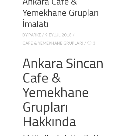
Ankara Cafe &
Yemekhane Grupları
İmalatı
BY
PARKE
9 EYLÜL 2018
CAFE & YEMEKHANE GRUPLARI
3
Ankara Sincan
Cafe &
Yemekhane
Grupları
Hakkında