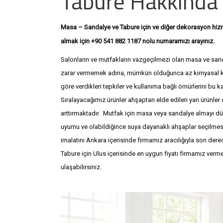
Tabure Hakkında
Masa – Sandalye ve Tabure için ve diğer dekorasyon hizmetl
+9
almak için +90 541 882 1187 nolu numaramızı arayınız.
Salonların ve mutfakların vazgeçilmezi olan masa ve sa
zarar vermemek adına, mümkün olduğunca az kimyasal kul
göre verdikleri tepkiler ve kullanıma bağlı ömürlerini bu ka
Sıralayacağımız ürünler ahşaptan elde edilen yan ürünler
arttırmaktadır. Mutfak için masa veya sandalye almayı dü
uyumu ve olabildiğince suya dayanaklı ahşaplar seçilmes
imalatını Ankara içerisinde firmamız aracılığıyla son dere
Tabure için Ulus içerisinde en uygun fiyatı firmamız verme
ulaşabilirsiniz.