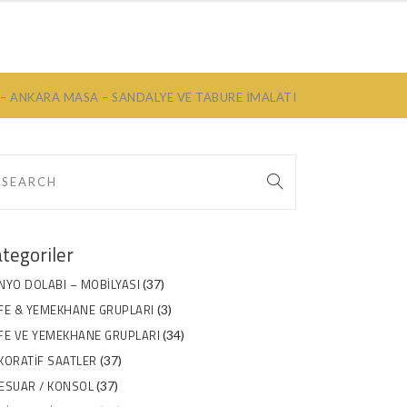
ILYA
HAKKIMIZDA
İLETIŞIM
 – ANKARA MASA – SANDALYE VE TABURE İMALATI
tegoriler
NYO DOLABI – MOBILYASI
(37)
FE & YEMEKHANE GRUPLARI
(3)
FE VE YEMEKHANE GRUPLARI
(34)
KORATIF SAATLER
(37)
ESUAR / KONSOL
(37)