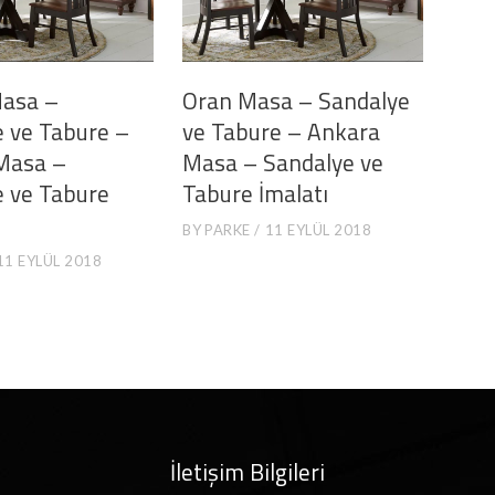
Masa –
Oran Masa – Sandalye
 ve Tabure –
ve Tabure – Ankara
Masa –
Masa – Sandalye ve
e ve Tabure
Tabure İmalatı
BY
PARKE
11 EYLÜL 2018
11 EYLÜL 2018
İletişim Bilgileri