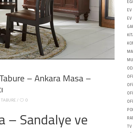
EĞ
EV
EV
GA
KI
KO
MA
MU
OD
 Tabure – Ankara Masa –
OF
OF
ı
OF
 TABURE
0
OF
PO
a – Sandalye ve
RA
TV