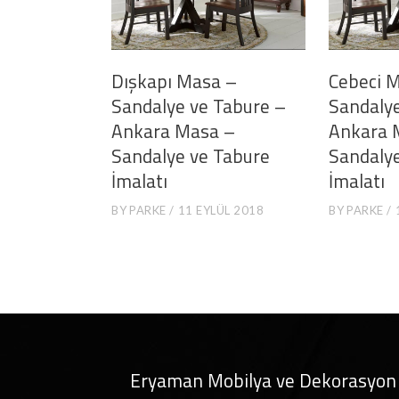
Dışkapı Masa –
Cebeci 
Sandalye ve Tabure –
Sandalye
Ankara Masa –
Ankara 
Sandalye ve Tabure
Sandaly
İmalatı
İmalatı
BY
PARKE
11 EYLÜL 2018
BY
PARKE
Eryaman Mobilya ve Dekorasyon