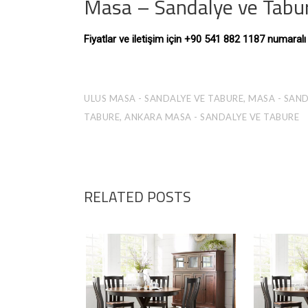
Masa – Sandalye ve Tabur
Fiyatlar ve iletişim için +90 541 882 1187 numaral
ULUS MASA - SANDALYE VE TABURE, MASA - SAND
TABURE, ANKARA MASA - SANDALYE VE TABURE
RELATED POSTS