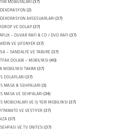
ITIM MOBILYALARI
(37)
 DEKORASYON
(2)
 DEKORASYON AKSESUARLARI
(37)
RDROP VE DOLAP
(37)
TAPLIK – DUVAR RAFI & CD / DVD RAFI
(37)
MIDIN VE ŞIFONYER
(37)
SA – SANDALYE VE TABURE
(37)
TFAK DOLABI – MOBILYASI
(40)
A MOBILYASI TAKIMI
(37)
IS DOLAPLARI
(37)
IS MASA & SEHPALARI
(3)
IS MASA VE SEHPALARI
(34)
IS MOBILYALARI VE İŞ YERI MOBILYASI
(37)
RTMANTO VE VESTIYER
(37)
NZA
(37)
 SEHPASI VE TV ÜNITESI
(37)