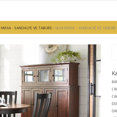
ANYO DOLABI
MUTFAK DOLABI
EV DEKORASYON
ANKARA MOB
MASA - SANDALYE VE TABURE
ULUS MASA – SANDALYE VE TABURE
Ka
BA
CA
CA
DE
DR