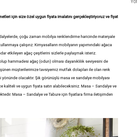
YÖ
eri için size özel uygun fiyata imalatını gerçekleştiriyoruz ve fiyat
0 541 882 1187
+90 541 882 1187
ndalyelerde, çoğu zaman mobilya renklendirme haricinde materyale
lanmaya çalışırız. Kimyasalların mobilyanın yapımındaki ağaca
dar etkileyen ağaç çeşitlerini sizlerle paylaşmak isteriz.
 olup hammadesi ağaç (odun) olması dayanıklılık seviyesini de
şünen müşterilerimize tavsiyemiz mutfak dolapları ile olan renk
i yönünde olacaktır. Şık görünüşlü masa ve sandalye mobilyası
ce kaliteli ve uygun fiyata satın alabileceksiniz. Masa – Sandalye ve
ktedir. Masa – Sandalye ve Tabure için fiyatlara firma iletişimden