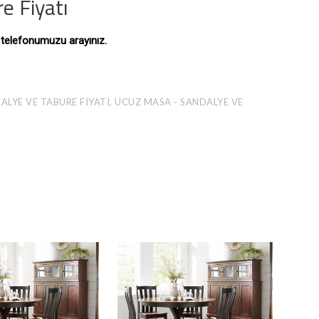
e Fiyatı
ı telefonumuzu arayınız.
ALYE VE TABURE FIYATI, UCUZ MASA - SANDALYE VE