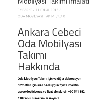
Mobilyası Takımı İmalatı
BY
PARKE
11 EYLÜL 2018
ODA MOBILYASI TAKIMI
0
Ankara Cebeci
Oda Mobilyası
Takımı
Hakkında
Oda Mobilyası Takımı için ve diğer dekorasyon
hizmetleri için size özel uygun fiyata imalatını
gerçekleştiriyoruz ve fiyat almak için +90 541 882
+9
0 541 882
1187 nolu numaramızı arayınız.
1187
+90 541 882 1187