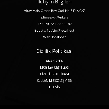
İletişim Bilgileri
Altay Mah. Orhan Bey Cad. No:5 D:6 C/Z
Etimesgut/Ankara
Tel:
+90 541 882 1187
Eposta:
iletisim@localhost
Web:
localhost
Gizlilik Politikası
ANA SAYFA
MOBILYA ÇEŞITLERI
GIZLILIK POLITIKASI
KULLANIM SÖZLEŞMESI
İLETIŞIM