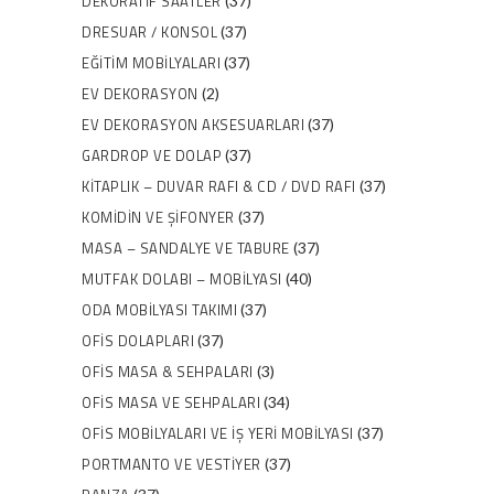
DEKORATIF SAATLER
(37)
DRESUAR / KONSOL
(37)
EĞITIM MOBILYALARI
(37)
EV DEKORASYON
(2)
EV DEKORASYON AKSESUARLARI
(37)
GARDROP VE DOLAP
(37)
KITAPLIK – DUVAR RAFI & CD / DVD RAFI
(37)
KOMIDIN VE ŞIFONYER
(37)
MASA – SANDALYE VE TABURE
(37)
MUTFAK DOLABI – MOBILYASI
(40)
ODA MOBILYASI TAKIMI
(37)
OFIS DOLAPLARI
(37)
OFIS MASA & SEHPALARI
(3)
OFIS MASA VE SEHPALARI
(34)
OFIS MOBILYALARI VE İŞ YERI MOBILYASI
(37)
PORTMANTO VE VESTIYER
(37)