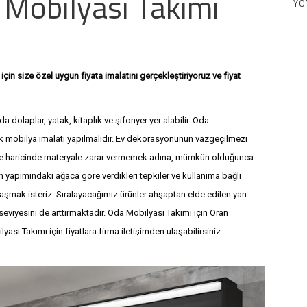
Mobilyası Takımı
YÖ
çin size özel uygun fiyata imalatını gerçekleştiriyoruz ve fiyat
0 541 882 1187
+90 541 882 1187
 dolaplar, yatak, kitaplık ve şifonyer yer alabilir. Oda
ak mobilya imalatı yapılmalıdır. Ev dekorasyonunun vazgeçilmezi
me haricinde materyale zarar vermemek adına, mümkün olduğunca
n yapımındaki ağaca göre verdikleri tepkiler ve kullanıma bağlı
ylaşmak isteriz. Sıralayacağımız ürünler ahşaptan elde edilen yan
eviyesini de arttırmaktadır. Oda Mobilyası Takımı için Oran
ası Takımı için fiyatlara firma iletişimden ulaşabilirsiniz.