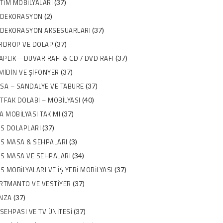
ITIM MOBILYALARI
(37)
 DEKORASYON
(2)
 DEKORASYON AKSESUARLARI
(37)
RDROP VE DOLAP
(37)
TAPLIK – DUVAR RAFI & CD / DVD RAFI
(37)
MIDIN VE ŞIFONYER
(37)
SA – SANDALYE VE TABURE
(37)
TFAK DOLABI – MOBILYASI
(40)
A MOBILYASI TAKIMI
(37)
IS DOLAPLARI
(37)
IS MASA & SEHPALARI
(3)
IS MASA VE SEHPALARI
(34)
IS MOBILYALARI VE İŞ YERI MOBILYASI
(37)
RTMANTO VE VESTIYER
(37)
NZA
(37)
 SEHPASI VE TV ÜNITESI
(37)