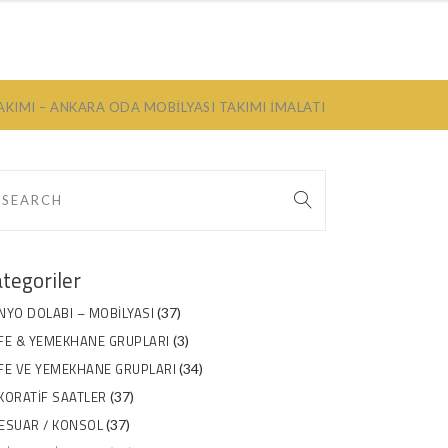
ILYA
HAKKIMIZDA
İLETIŞIM
KIMI – ANKARA ODA MOBILYASI TAKIMI İMALATI
tegoriler
NYO DOLABI – MOBILYASI
(37)
FE & YEMEKHANE GRUPLARI
(3)
FE VE YEMEKHANE GRUPLARI
(34)
KORATIF SAATLER
(37)
ESUAR / KONSOL
(37)