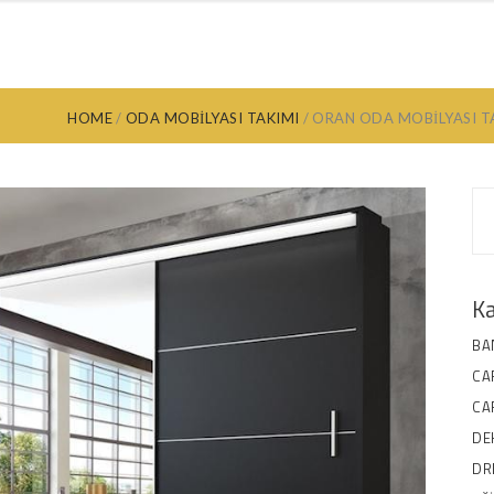
ANYO DOLABI
MUTFAK DOLABI
EV DEKORASYON
ANKARA MOB
HOME
ODA MOBILYASI TAKIMI
ORAN ODA MOBILYASI TA
Ka
BA
CA
CA
DE
DR