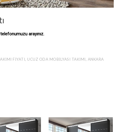
tı
ı telefonumuzu arayınız.
AKIMI FIYATI, UCUZ ODA MOBILYASI TAKIMI, ANKARA