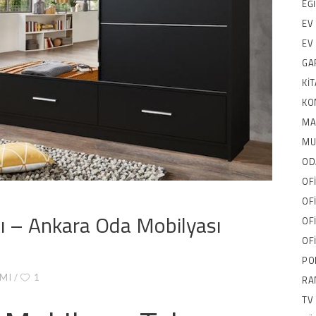
EĞ
EV
EV
GA
KI
KO
MA
MU
OD
OF
OF
ı – Ankara Oda Mobilyası
OF
OF
PO
IMI
1
RA
TV